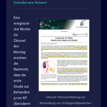
Schreibe eine Antwort
Eine
ereignisrei
che Woche
für
Clinuvel:
Am
Montag
erschien
die
Nachricht,
dass die
erste
Studie zur
Behandlun
Clinuvel: Pressemitteilung zur
g von XP
Behandlung von Schlaganfallpatienten
(Xeroderm