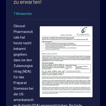
zu erwarten!
7 Antworten
Clinuvel
Pharmaceuti
cals hat
heute nacht
bekannt
gegeben,
dass sie den
Zulassungsa
ntrag (NDA)
für das
Präparat
Scenesse bei
der US-
amerikanisch
en Aufsicht (FDA) eingereicht haben. Bis Ende