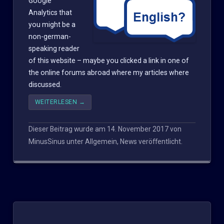
Google
Analytics that
you might be a
non-german-
speaking reader
of this website – maybe you clicked a link in one of
the online forums abroad where my articles where
discussed.
WEITERLESEN
→
Dieser Beitrag wurde am
14. November 2017
von
MinusSinus
unter
Allgemein
,
News
veröffentlicht.