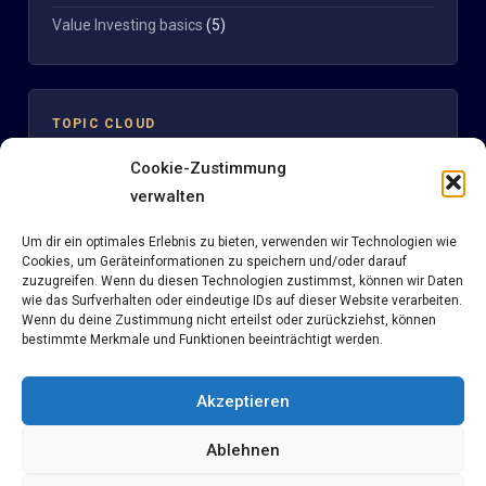
Value Investing basics
(5)
TOPIC CLOUD
Cookie-Zustimmung
Clinuvel
verwalten
Aktienbewertung
Clinuvel Pharmaceuticals
Um dir ein optimales Erlebnis zu bieten, verwenden wir Technologien wie
DCF
Cookies, um Geräteinformationen zu speichern und/oder darauf
Digitale Strategie
Discounted Cash flow
eBook
Fair KBV
Fair KGV
KBV
zuzugreifen. Wenn du diesen Technologien zustimmst, können wir Daten
News
wie das Surfverhalten oder eindeutige IDs auf dieser Website verarbeiten.
Kelly Kriterium
KGV
Methodik
Multiples
Nemetschek
Wenn du deine Zustimmung nicht erteilst oder zurückziehst, können
Reverse KGV
seekingalpha
Portfoliomanagement
Reverse DCF
bestimmte Merkmale und Funktionen beeinträchtigt werden.
Tesla
Sentiment
Short
Solarworld
Steuern
Teva Pharmaceuticals
Value Investing
Wikifolio
Akzeptieren
Ablehnen