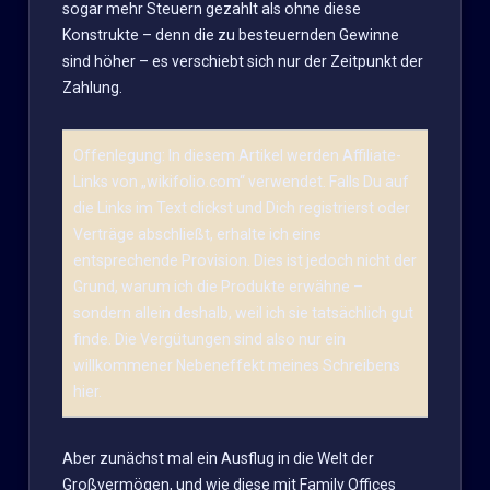
sogar mehr Steuern gezahlt als ohne diese
Konstrukte – denn die zu besteuernden Gewinne
sind höher – es verschiebt sich nur der Zeitpunkt der
Zahlung.
Offenlegung: In diesem Artikel werden Affiliate-
Links von „wikifolio.com“ verwendet. Falls Du auf
die Links im Text clickst und Dich registrierst oder
Verträge abschließt, erhalte ich eine
entsprechende Provision. Dies ist jedoch nicht der
Grund, warum ich die Produkte erwähne –
sondern allein deshalb, weil ich sie tatsächlich gut
finde. Die Vergütungen sind also nur ein
willkommener Nebeneffekt meines Schreibens
hier.
Aber zunächst mal ein Ausflug in die Welt der
Großvermögen, und wie diese mit Family Offices