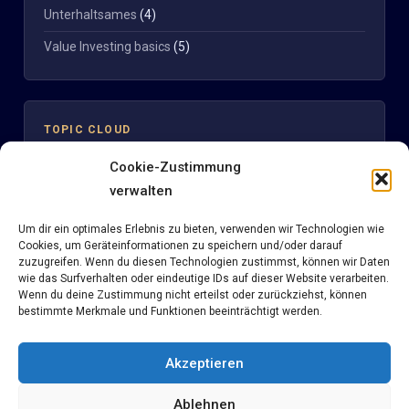
Unterhaltsames
(4)
Value Investing basics
(5)
TOPIC CLOUD
Cookie-Zustimmung
Clinuvel
verwalten
Aktienbewertung
Clinuvel Pharmaceuticals
Um dir ein optimales Erlebnis zu bieten, verwenden wir Technologien wie
DCF
Cookies, um Geräteinformationen zu speichern und/oder darauf
Digitale Strategie
Discounted Cash flow
eBook
Fair KBV
Fair KGV
KBV
zuzugreifen. Wenn du diesen Technologien zustimmst, können wir Daten
News
wie das Surfverhalten oder eindeutige IDs auf dieser Website verarbeiten.
Kelly Kriterium
KGV
Methodik
Multiples
Nemetschek
Wenn du deine Zustimmung nicht erteilst oder zurückziehst, können
Reverse KGV
seekingalpha
Portfoliomanagement
Reverse DCF
bestimmte Merkmale und Funktionen beeinträchtigt werden.
Tesla
Sentiment
Short
Solarworld
Steuern
Teva Pharmaceuticals
Value Investing
Wikifolio
Akzeptieren
Ablehnen