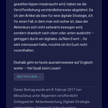
gezieltes Hypen missbraucht wird, haben sie die
Veröffentlichung verständlicherweise abgelehnt. Da
ich den Artikel als Idee für eine digitale Strategie, d.h.
für einen Fall, in dem man sich sicher ist, dass der
Aktienkurs sich nicht seitwärts bewegen wird,
sondern drastisch nach oben oder unten ausbricht –
getriggert durch ein digitales Ja/Nein Event -, für
sehr interessant halte, möchte ich ihn Euch nicht
vorenthalten.
Deshalb geht es heute ausnahmsweise auf Englisch
weiter – Viel Spaß beim Lesen!
WEITERLESEN
→
Dieser Beitrag wurde am
8. Februar 2017
von
MinusSinus
unter
Allgemein
veröffentlicht.
Schlagwörter:
Aktienbewertung
,
Digitale Strategie
,
seekingalpha
,
Solarworld
,
Value Investing
.