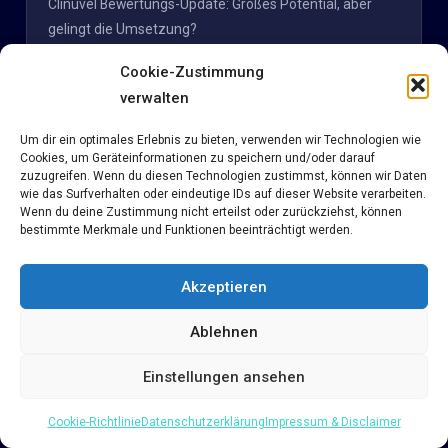
Clinuvel Bewertungs-Update: Großes Potential, aber
gelingt die Umsetzung?
Cookie-Zustimmung
verwalten
Suchen
Um dir ein optimales Erlebnis zu bieten, verwenden wir Technologien wie
nach:
Cookies, um Geräteinformationen zu speichern und/oder darauf
zuzugreifen. Wenn du diesen Technologien zustimmst, können wir Daten
wie das Surfverhalten oder eindeutige IDs auf dieser Website verarbeiten.
Wenn du deine Zustimmung nicht erteilst oder zurückziehst, können
KATEGORIEN
bestimmte Merkmale und Funktionen beeinträchtigt werden.
Aktienbewertungen
(15)
Akzeptieren
Allgemein
(31)
Ablehnen
Bewertungsmethoden
(6)
Einstellungen ansehen
Bücher und Quellen
(5)
Cookie-Richtlinie
Datenschutzerklärung
Impressum & Disclaimer
Methodik
(4)