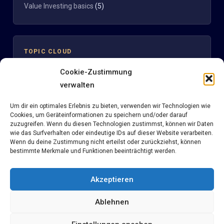
Value Investing basics
(5)
TOPIC CLOUD
Cookie-Zustimmung
Clinuvel
verwalten
Aktienbewertung
Clinuvel Pharmaceuticals
Um dir ein optimales Erlebnis zu bieten, verwenden wir Technologien wie
DCF
Cookies, um Geräteinformationen zu speichern und/oder darauf
Digitale Strategie
Discounted Cash flow
eBook
Fair KBV
Fair KGV
KBV
zuzugreifen. Wenn du diesen Technologien zustimmst, können wir Daten
News
wie das Surfverhalten oder eindeutige IDs auf dieser Website verarbeiten.
Kelly Kriterium
KGV
Methodik
Multiples
Nemetschek
Wenn du deine Zustimmung nicht erteilst oder zurückziehst, können
Reverse KGV
seekingalpha
Portfoliomanagement
Reverse DCF
bestimmte Merkmale und Funktionen beeinträchtigt werden.
Tesla
Sentiment
Short
Solarworld
Steuern
Teva Pharmaceuticals
Value Investing
Wikifolio
Akzeptieren
Ablehnen