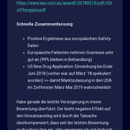
https://www.asx.com.au/asxpdf/20180514/pdf/43t
ztf9yngxjnq.pdf
Schnelle Zusammenfassung:
Positive Ergebnisse aus europäischen Safety-
Daten
Europäische Patienten nehmen Scenesse sehr
gut an (99% bleiben in Behandlung)
US New Drug Application: Einreichung bis Ende
Juni 2018 (vorher war auf März ’18 spekuliert
worden) >> damit Marktzulassung in den USA
im Zeitfenster März-Mai 2019 wahrscheinlich
Habe gerade die leichte Verzögerung in meine
Bewertung überführt. Der leicht negative Effekt auf
den Umsatzanstieg wird durch die Tatsache
überkompensiert, dass seit der letzten Bewertung
auch schon über ein Jahr vergangen ist und dadurch