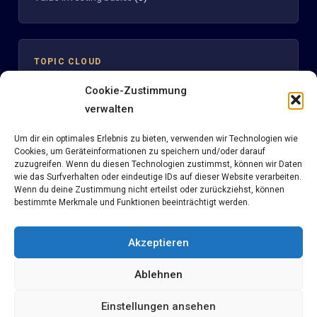
TOPIC CLOUD
Cookie-Zustimmung
Clinuvel
verwalten
Aktienbewertung
Clinuvel Pharmaceuticals
Um dir ein optimales Erlebnis zu bieten, verwenden wir Technologien wie
DCF
Cookies, um Geräteinformationen zu speichern und/oder darauf
Digitale Strategie
Discounted Cash flow
eBook
Fair KBV
Fair KGV
KBV
zuzugreifen. Wenn du diesen Technologien zustimmst, können wir Daten
News
wie das Surfverhalten oder eindeutige IDs auf dieser Website verarbeiten.
Kelly Kriterium
KGV
Methodik
Multiples
Nemetschek
Wenn du deine Zustimmung nicht erteilst oder zurückziehst, können
Reverse KGV
seekingalpha
Portfoliomanagement
Reverse DCF
bestimmte Merkmale und Funktionen beeinträchtigt werden.
Tesla
Sentiment
Short
Solarworld
Steuern
Teva Pharmaceuticals
Value Investing
Wikifolio
Akzeptieren
Ablehnen
Einstellungen ansehen