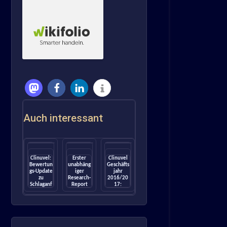
Auch interessant
Clinuvel:
Erster
Clinuvel
Bewertun
unabhäng
Geschäfts
gs-Update
iger
jahr
zu
Research-
2016/20
Schlaganf
Report
17:
all & DNA
für
Umsatz
Reparatur
Clinuvel:
steigt um
(SeekingA
Sphene
+165%,
lpha)
Capital
Gewinn
startet
um
Coverage
+326%