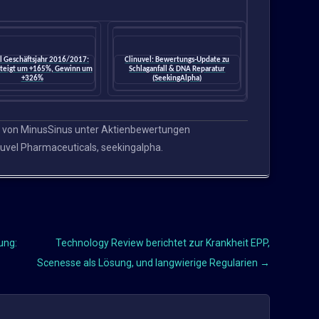
l Geschäftsjahr 2016/2017:
Clinuvel: Bewertungs-Update zu
steigt um +165%, Gewinn um
Schlaganfall & DNA Reparatur
+326%
(SeekingAlpha)
von
MinusSinus
unter
Aktienbewertungen
nuvel Pharmaceuticals
,
seekingalpha
.
ung:
Technology Review berichtet zur Krankheit EPP,
Scenesse als Lösung, und langwierige Regularien
→