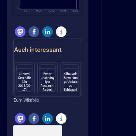
Auch interessant
Clinuvel
Erster
Clinuvel:
Geschäfts
unabhäng
Bewertun
jahr
iger
gs-Update
2016/20
Research-
zu
17:
Report
Schlaganf
Umsatz
für
all & DNA
steigt um
Clinuvel:
Reparatur
Zum Wikifolio
+165%,
Sphene
(SeekingA
Gewinn
Capital
lpha)
um
startet
+326%
Coverage
mit
Kursziel
20,67...