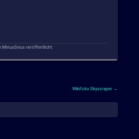
n
MinusSinus
veröffentlicht.
Wikifolio Skyscraper
→