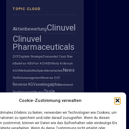
TOPIC CLOUD
Clinuvel
Aktienbewertung
Clinuvel
Pharmaceuticals
DCF
Digitale Strategie
Discounted Cash flow
eBook
Fair KBV
Fair KGV
KBV
Kelly Kriterium
News
KGV
Methodik
Multiples
Nemetschek
Portfoliomanagement
Reverse DCF
Reverse KGV
seekingalpha
Sentiment
Tesla
Short
Solarworld
Steuern
Teva Pharmaceuticals
Cookie-Zustimmung verwalten
Value Investing
Wikifolio
optimales Erlebnis zu bieten, verwenden wir Technologien wie Cookies, um
mationen zu speichern und/oder darauf zuzugreifen. Wenn du diesen
n zustimmst, können wir Daten wie das Surfverhalten oder eindeutige IDs
Website verarbeiten. Wenn du deine Zustimmung nicht erteilst oder